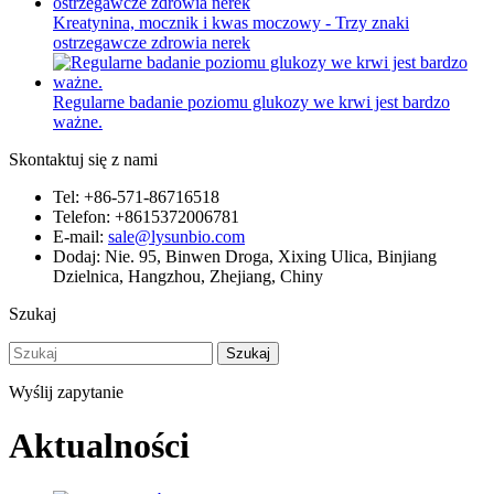
Kreatynina, mocznik i kwas moczowy - Trzy znaki
ostrzegawcze zdrowia nerek
Regularne badanie poziomu glukozy we krwi jest bardzo
ważne.
Skontaktuj się z nami
Tel: +86-571-86716518
Telefon: +8615372006781
E-mail:
sale@lysunbio.com
Dodaj: Nie. 95, Binwen Droga, Xixing Ulica, Binjiang
Dzielnica, Hangzhou, Zhejiang, Chiny
Szukaj
Szukaj
Wyślij zapytanie
Aktualności