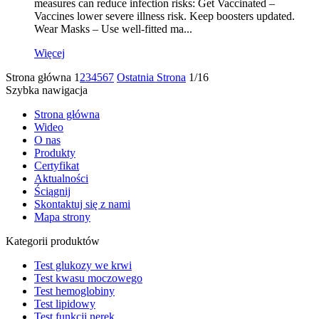
measures can reduce infection risks: Get Vaccinated –
Vaccines lower severe illness risk. Keep boosters updated.
Wear Masks – Use well-fitted ma...
Więcej
Strona główna
1
2
3
4
5
6
7
Ostatnia Strona
1/16
Szybka nawigacja
Strona główna
Wideo
O nas
Produkty
Certyfikat
Aktualności
Ściągnij
Skontaktuj się z nami
Mapa strony
Kategorii produktów
Test glukozy we krwi
Test kwasu moczowego
Test hemoglobiny
Test lipidowy
Test funkcji nerek