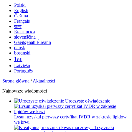
Polski
English
Čeština
Français
বাংলা
Български
slovenščina
Gaeilgenah Éireann
dansk
bosanski
ไทย
Latviešu
Português
Strona główna
/
Aktualności
Najnowsze wiadomości
Uroczyste oświadczenie
Lysun uzyskał pierwszy certyfikat IVDR w zakresie lipidów
we krwi