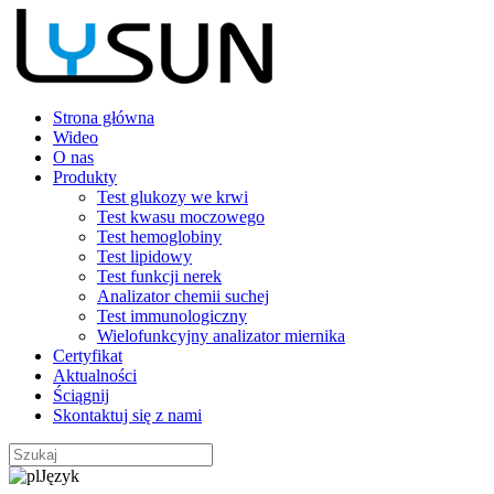
Strona główna
Wideo
O nas
Produkty
Test glukozy we krwi
Test kwasu moczowego
Test hemoglobiny
Test lipidowy
Test funkcji nerek
Analizator chemii suchej
Test immunologiczny
Wielofunkcyjny analizator miernika
Certyfikat
Aktualności
Ściągnij
Skontaktuj się z nami
Język