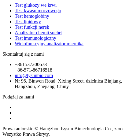
Test glukozy we krwi
Test kwasu moczowego
Test hemoglobiny
Test lipidowy
Test funkcji nerek
Analizator chemii suchej
Test immunologiczny
Wielofunkcyjny analizator miernika
Skontaktuj się z nami
+8615372006781
+86-571-86716518
info@lysunbio.com
Nr 95, Binwen Road, Xixing Street, dzielnica Binjiang,
Hangzhou, Zhejiang, Chiny
Podążaj za nami
Prawa autorskie © Hangzhou Łysun Biotechnologia Co., z oo
Wszystko Prawa Skryty.