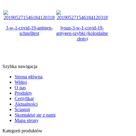
3-w-1-covid-19-antigen-
lysun-3-w-1-covid-19-
schnelltest
antygen-szybki (koloidalne
złoto)
Szybka nawigacja
Strona główna
Wideo
O nas
Produkty
Certyfikat
Aktualności
Ściągnij
Skontaktuj się z nami
Mapa strony
Kategorii produktów