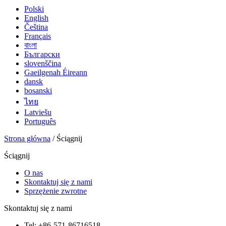
Polski
English
Čeština
Français
বাংলা
Български
slovenščina
Gaeilgenah Éireann
dansk
bosanski
ไทย
Latviešu
Português
Strona główna
/ Ściągnij
Ściągnij
O nas
Skontaktuj się z nami
Sprzężenie zwrotne
Skontaktuj się z nami
Tel: +86-571-86716518